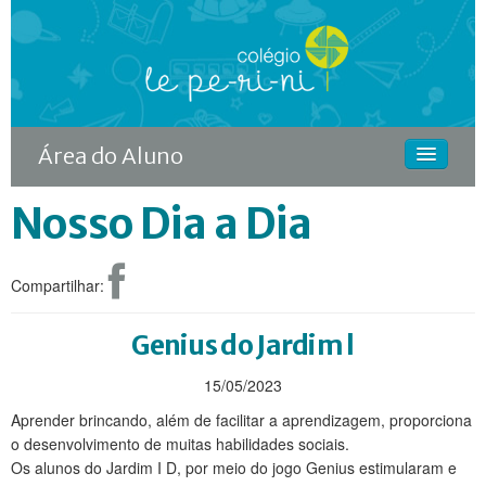
Área do Aluno
Nosso Dia a Dia
HOME
O COLÉGIO
Compartilhar:
CURSOS
DIFERENCIAIS
Genius do Jardim l
ACONTECE
15/05/2023
Aprender brincando, além de facilitar a aprendizagem, proporciona
MATRÍCULA
o desenvolvimento de muitas habilidades sociais.
Os alunos do Jardim I D, por meio do jogo Genius estimularam e
CONTINUIDADE RODIN