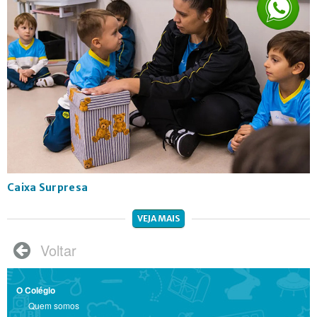
Caixa Surpresa
VEJA MAIS
Voltar

O Colégio
Quem somos