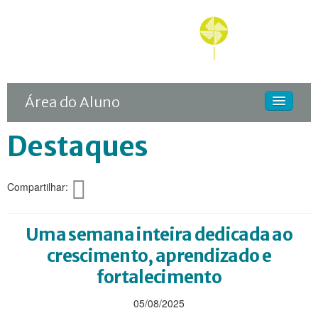
Área do Aluno
Destaques
HOME
O COLÉGIO
Compartilhar:
CURSOS
DIFERENCIAIS
Uma semana inteira dedicada ao
ACONTECE
crescimento, aprendizado e
fortalecimento
MATRÍCULA
05/08/2025
CONTINUIDADE RODIN