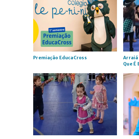
Premiação EducaCross
Arraiá
Que É