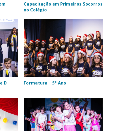
com
Capacitação em Primeiros Socorros
no Colégio
 e D
Formatura - 5° Ano