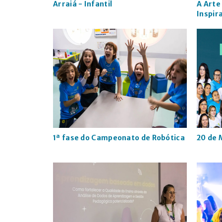
Arraiá - Infantil
A Arte
Inspir
1ª fase do Campeonato de Robótica
20 de 