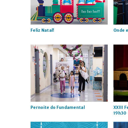
Feliz Natal!
Onde e
Pernoite do Fundamental
XXIII F
19h30