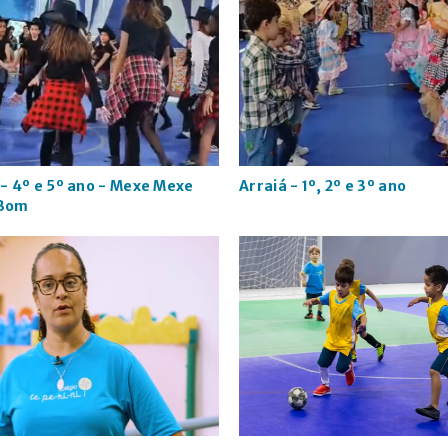
 - 4º e 5º ano - Mexe Mexe
Arraiá - 1º, 2º e 3º ano
 Bom