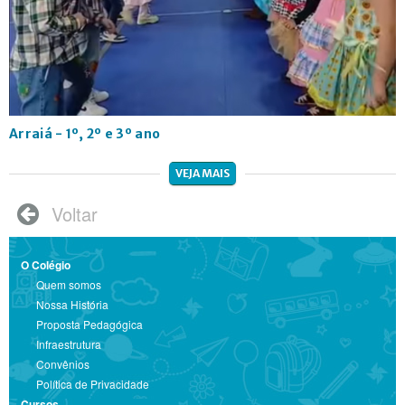
Arraiá - 1º, 2º e 3º ano
VEJA MAIS
Voltar

O Colégio
Quem somos
Nossa História
Proposta Pedagógica
Infraestrutura
Convênios
Política de Privacidade
Cursos