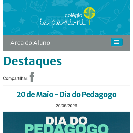
Área do Aluno
Destaques
HOME
O COLÉGIO
Compartilhar:
CURSOS
DIFERENCIAIS
20 de Maio - Dia do Pedagogo
ACONTECE
20/05/2026
MATRÍCULA
CONTINUIDADE RODIN