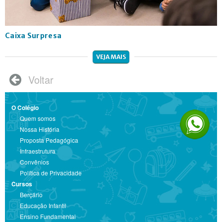
Caixa Surpresa
VEJA MAIS
Voltar

O Colégio
Quem somos
Nossa História
Proposta Pedagógica
Infraestrutura
Convênios
Política de Privacidade
Cursos
Berçário
Educação Infantil
Ensino Fundamental