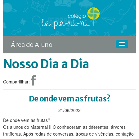
Área do Aluno
Nosso Dia a Dia
HOME
O COLÉGIO
Compartilhar:
CURSOS
DIFERENCIAIS
De onde vem as frutas?
ACONTECE
21/06/2022
De onde vem as frutas?
MATRÍCULA
Os alunos do Maternal II C conheceram as diferentes árvores
frutíferas. Após rodas de conversas, trocas de vivências, contação
CONTINUIDADE RODIN