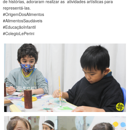
de histórias, adoraram realizar as atividades artísticas para
CONTATO
representá-las.
#OrigemDosAlimentos
#AlimentosSaudáveis
#EducaçãoInfantil
#ColegioLePerini