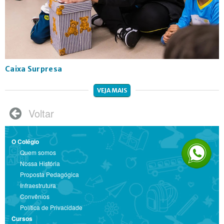
Caixa Surpresa
VEJA MAIS
Voltar

O Colégio
Quem somos
Nossa História
Proposta Pedagógica
Infraestrutura
Convênios
Política de Privacidade
Cursos