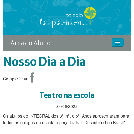
Área do Aluno
Nosso Dia a Dia
HOME
O COLÉGIO
Compartilhar:
CURSOS
DIFERENCIAIS
Teatro na escola
ACONTECE
24/06/2022
Os alunos do INTEGRAL dos 3º, 4º. e 5º. Anos apresentaram para
MATRÍCULA
todos os colegas da escola a peça teatral “Descobrindo o Brasil".
CONTINUIDADE RODIN