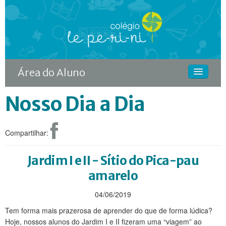
Área do Aluno
Nosso Dia a Dia
HOME
O COLÉGIO
Compartilhar:
CURSOS
DIFERENCIAIS
Jardim I e II - Sítio do Pica-pau
amarelo
ACONTECE
04/06/2019
MATRÍCULA
Tem forma mais prazerosa de aprender do que de forma lúdica?
CONTINUIDADE RODIN
Hoje, nossos alunos do Jardim I e II fizeram uma “viagem” ao