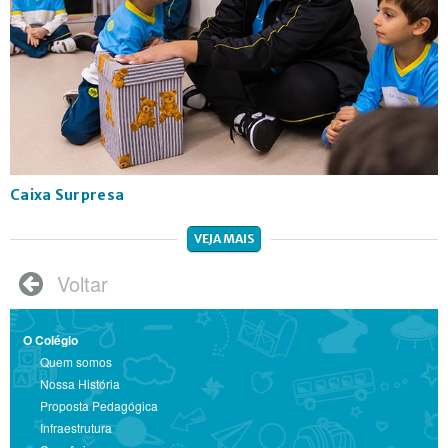
Caixa Surpresa
VEJA MAIS
Voltar

O Colégio
Quem somos
Nossa História
Proposta Pedagógica
Infraestrutura