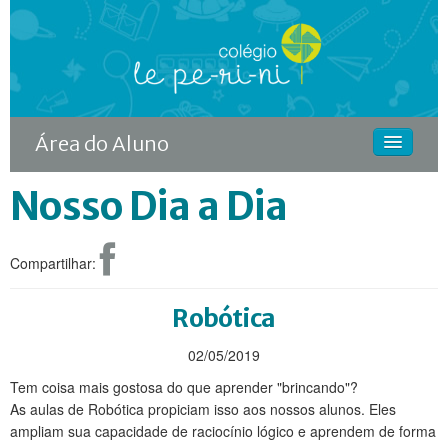
Área do Aluno
Nosso Dia a Dia
HOME
O COLÉGIO
Compartilhar:
CURSOS
DIFERENCIAIS
Robótica
ACONTECE
02/05/2019
Tem coisa mais gostosa do que aprender "brincando"?
MATRÍCULA
As aulas de Robótica propiciam isso aos nossos alunos. Eles
ampliam sua capacidade de raciocínio lógico e aprendem de forma
CONTINUIDADE RODIN