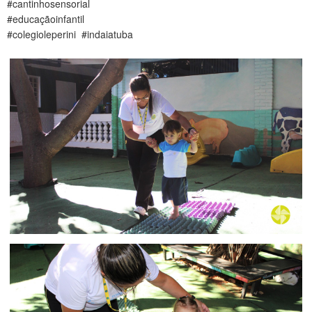
#cantinhosensorial
CONTATO
#educaçãoinfantil
#colegioleperini #indaiatuba