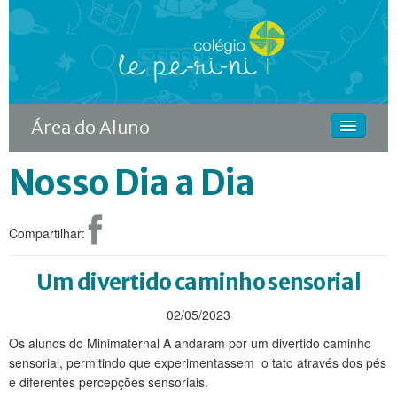
Área do Aluno
Nosso Dia a Dia
HOME
O COLÉGIO
Compartilhar:
CURSOS
DIFERENCIAIS
Um divertido caminho sensorial
ACONTECE
02/05/2023
Os alunos do Minimaternal A andaram por um divertido caminho
MATRÍCULA
sensorial, permitindo que experimentassem o tato através dos pés
e diferentes percepções sensoriais.
CONTINUIDADE RODIN