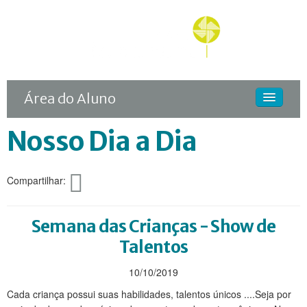
Área do Aluno
Nosso Dia a Dia
HOME
O COLÉGIO
Compartilhar:
CURSOS
DIFERENCIAIS
Semana das Crianças - Show de
ACONTECE
Talentos
MATRÍCULA
10/10/2019
Cada criança possui suas habilidades, talentos únicos ....Seja por
CONTINUIDADE RODIN