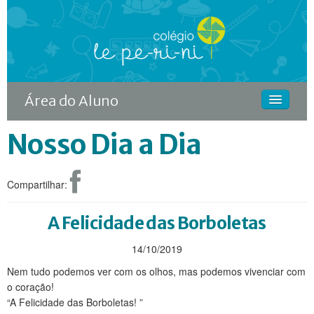
Área do Aluno
Nosso Dia a Dia
HOME
O COLÉGIO
Compartilhar:
CURSOS
DIFERENCIAIS
A Felicidade das Borboletas
ACONTECE
14/10/2019
Nem tudo podemos ver com os olhos, mas podemos vivenciar com
MATRÍCULA
o coração!
“A Felicidade das Borboletas! ”
CONTINUIDADE RODIN