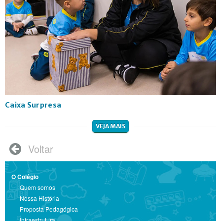
Caixa Surpresa
VEJA MAIS
Voltar

O Colégio
Quem somos
Nossa História
Proposta Pedagógica
Infraestrutura