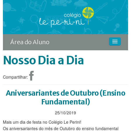
Área do Aluno
Nosso Dia a Dia
HOME
O COLÉGIO
Compartilhar:
CURSOS
DIFERENCIAIS
Aniversariantes de Outubro (Ensino
Fundamental)
ACONTECE
25/10/2019
MATRÍCULA
Mais um dia de festa no Colégio Le Perini!
CONTINUIDADE RODIN
Os aniversariantes do mês de Outubro do ensino fundamental