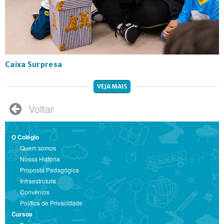
Caixa Surpresa
VEJA MAIS
Voltar

O Colégio
Quem somos
Nossa História
Proposta Pedagógica
Infraestrutura
Convênios
Política de Privacidade
Cursos