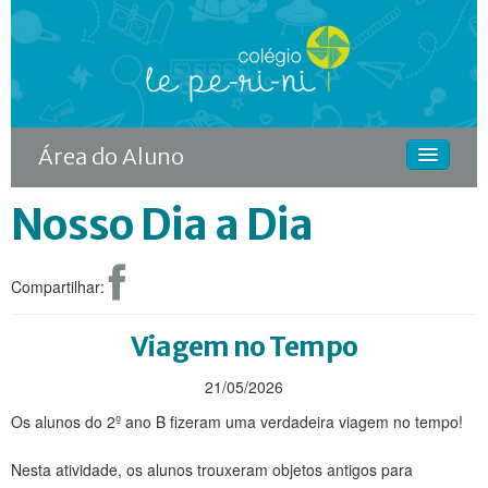
Área do Aluno
Nosso Dia a Dia
HOME
O COLÉGIO
Compartilhar:
CURSOS
DIFERENCIAIS
Viagem no Tempo
ACONTECE
21/05/2026
Os alunos do 2º ano B fizeram uma verdadeira viagem no tempo!
MATRÍCULA
Nesta atividade, os alunos trouxeram objetos antigos para
CONTINUIDADE RODIN