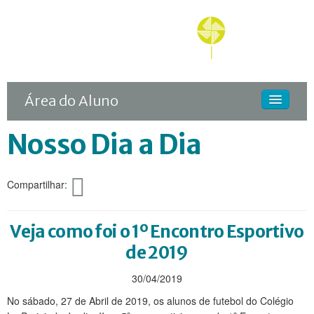
Área do Aluno
Nosso Dia a Dia
HOME
O COLÉGIO
Compartilhar:
CURSOS
DIFERENCIAIS
Veja como foi o 1º Encontro Esportivo
ACONTECE
de 2019
MATRÍCULA
30/04/2019
No sábado, 27 de Abril de 2019, os alunos de futebol do Colégio
CONTINUIDADE RODIN