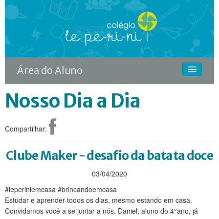
Área do Aluno
Nosso Dia a Dia
HOME
O COLÉGIO
Compartilhar:
CURSOS
DIFERENCIAIS
Clube Maker - desafio da batata doce
ACONTECE
03/04/2020
#leperiniemcasa #brincandoemcasa
MATRÍCULA
Estudar e aprender todos os dias, mesmo estando em casa.
Convidamos você a se juntar a nós. Daniel, aluno do 4°ano, já
CONTINUIDADE RODIN