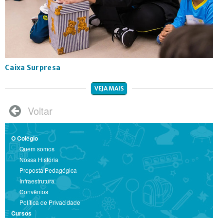
Caixa Surpresa
VEJA MAIS
Voltar

O Colégio
Quem somos
Nossa História
Proposta Pedagógica
Infraestrutura
Convênios
Política de Privacidade
Cursos