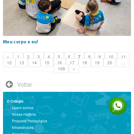
Meu corpo e eu!
<
1
2
3
4
5
6
7
8
9
10
11
12
13
14
15
16
17
18
19
20
...
109
>
Voltar

O Colégio
Quem somos
Nossa História
Proposta Pedagógica
Infraestrutura
Convênios