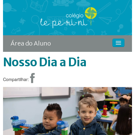
Área do Aluno
Nosso Dia a Dia
HOME
O COLÉGIO
Compartilhar:
CURSOS
DIFERENCIAIS
ACONTECE
MATRÍCULA
CONTINUIDADE RODIN