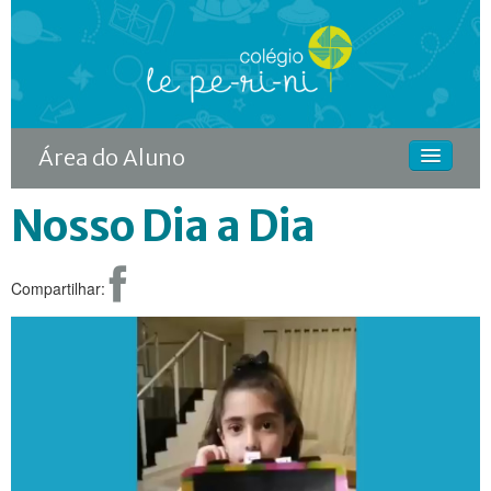
Área do Aluno
Nosso Dia a Dia
HOME
O COLÉGIO
Compartilhar:
CURSOS
DIFERENCIAIS
ACONTECE
MATRÍCULA
CONTINUIDADE RODIN