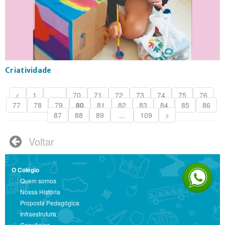
Criatividade
<
1
...
70
71
72
73
74
75
76
77
78
79
80
81
82
83
84
85
86
87
88
89
...
109
>
Voltar

O Colégio
Quem somos
Nossa História
Proposta Pedagógica
Infraestrutura
Convênios