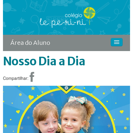
Área do Aluno
Nosso Dia a Dia
HOME
O COLÉGIO
Compartilhar:
CURSOS
DIFERENCIAIS
ACONTECE
MATRÍCULA
CONTINUIDADE RODIN