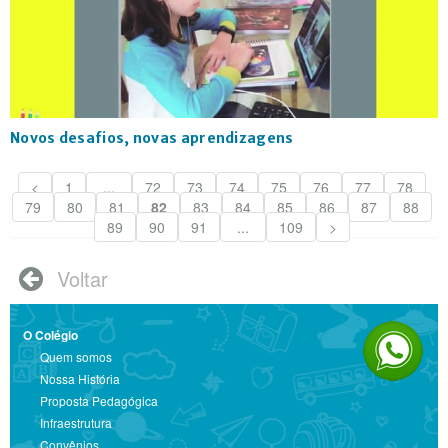
Novos desafios, novas aprendizagens
<
1
...
72
73
74
75
76
77
78
79
80
81
82
83
84
85
86
87
88
89
90
91
...
109
>
Voltar

O Colégio
Quem somos
Nossa História
Proposta Pedagógica
Infraestrutura
Convênios