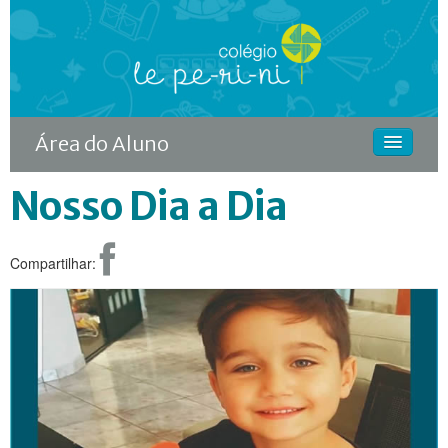
Área do Aluno
Nosso Dia a Dia
HOME
O COLÉGIO
Compartilhar:
CURSOS
DIFERENCIAIS
ACONTECE
MATRÍCULA
CONTINUIDADE RODIN