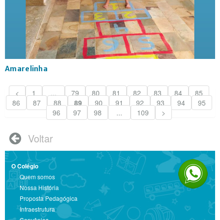
Amarelinha
<
1
...
79
80
81
82
83
84
85
86
87
88
89
90
91
92
93
94
95
96
97
98
...
109
>
Voltar

O Colégio
Quem somos
Nossa História
Proposta Pedagógica
Infraestrutura
Convênios